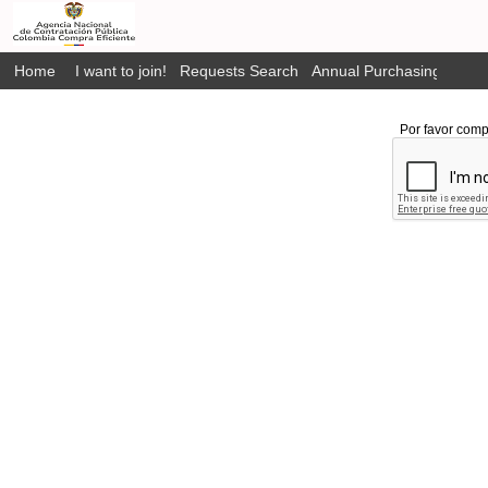
Home
I want to join!
Requests Search
Annual Purchasing Plan P
Por favor comp