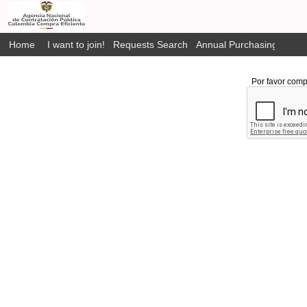
Home
I want to join!
Requests Search
Annual Purchasing Plan P
Por favor comp