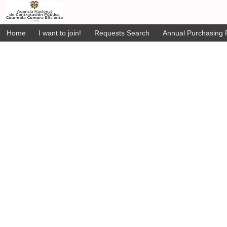
Home
I want to join!
Requests Search
Annual Purchasing P