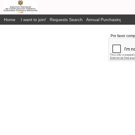
Home
I want to join!
Requests Search
Annual Purchasing Plan P
Por favor comp