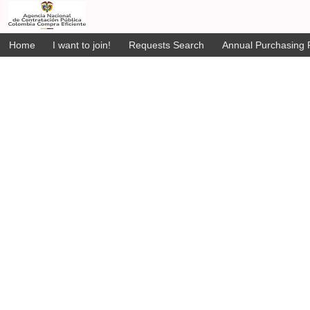
Home
I want to join!
Requests Search
Annual Purchasing P