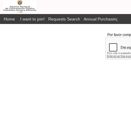
Home
I want to join!
Requests Search
Annual Purchasing Plan P
Por favor comp