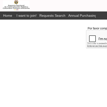
Home
I want to join!
Requests Search
Annual Purchasing Plan P
Por favor comp