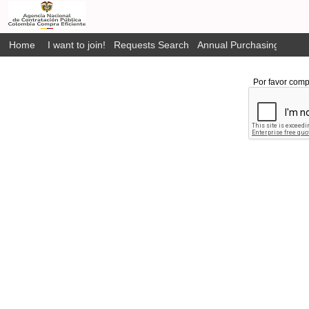
Home
I want to join!
Requests Search
Annual Purchasing Plan P
Por favor comp