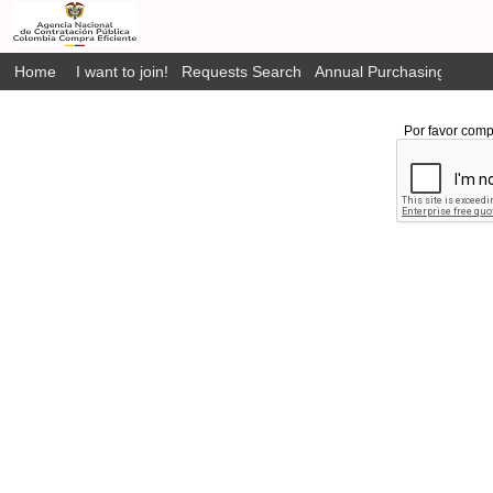
Home
I want to join!
Requests Search
Annual Purchasing Plan P
Por favor comp