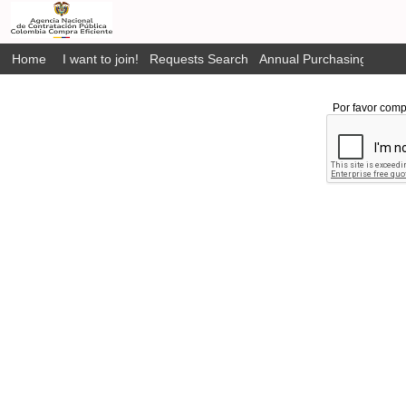
Home
I want to join!
Requests Search
Annual Purchasing Plan P
Por favor comp