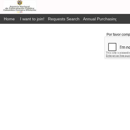
Home
I want to join!
Requests Search
Annual Purchasing Plan P
Por favor comp