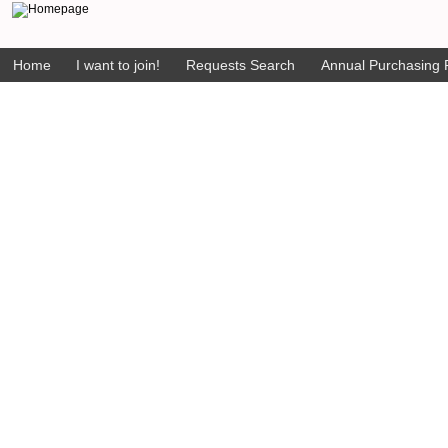
Home
I want to join!
Requests Search
Annual Purchasing P