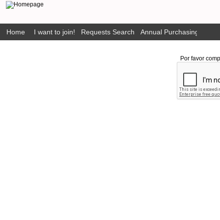
Home
I want to join!
Requests Search
Annual Purchasing Plan P
Por favor comp