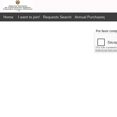
Home
I want to join!
Requests Search
Annual Purchasing Plan P
Por favor comp