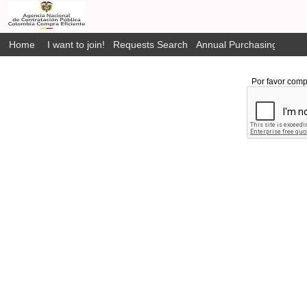
Home
I want to join!
Requests Search
Annual Purchasing Plan P
Por favor comp