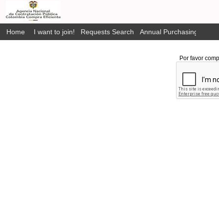
Home
I want to join!
Requests Search
Annual Purchasing Plan P
Por favor comp