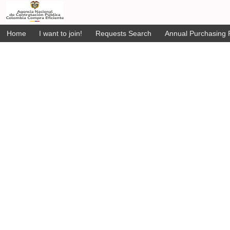
Home
I want to join!
Requests Search
Annual Purchasing P