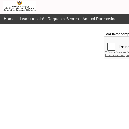
Home
I want to join!
Requests Search
Annual Purchasing Plan P
Por favor comp