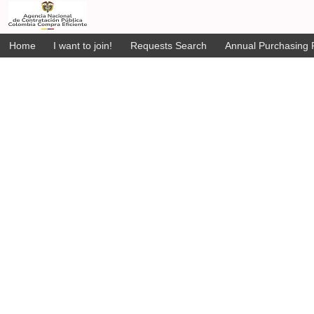
Home
I want to join!
Requests Search
Annual Purchasing P