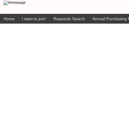
Home
I want to join!
Requests Search
Annual Purchasing P