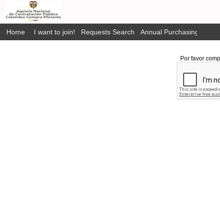
Home
I want to join!
Requests Search
Annual Purchasing Plan P
Por favor comp