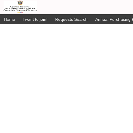
Home
I want to join!
Requests Search
Annual Purchasing P