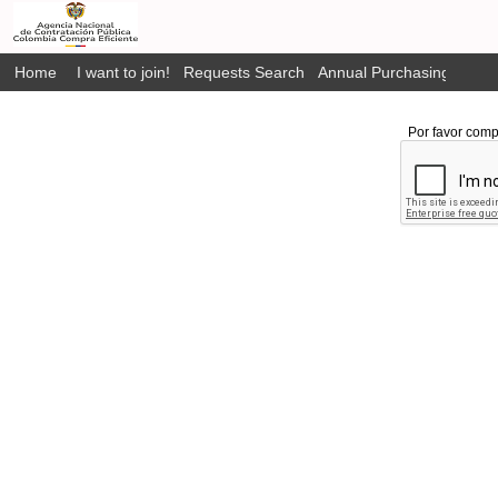
Home
I want to join!
Requests Search
Annual Purchasing Plan P
Por favor comp