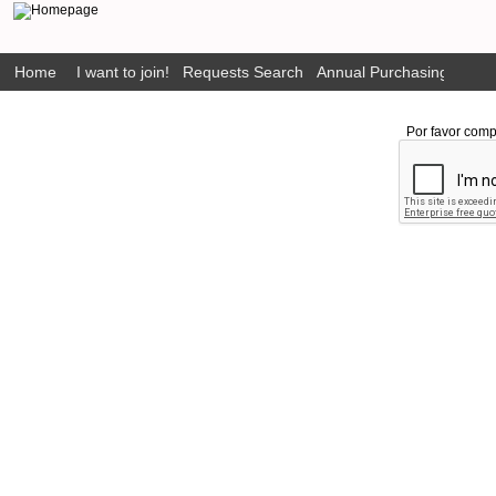
Home
I want to join!
Requests Search
Annual Purchasing Plan P
Por favor comp