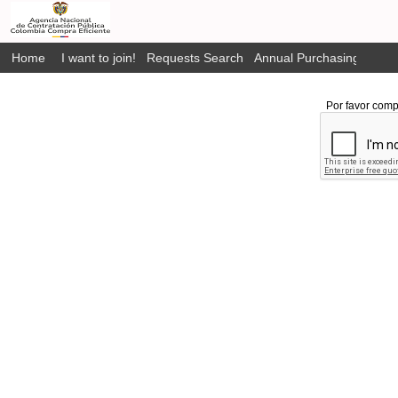
Home
I want to join!
Requests Search
Annual Purchasing Plan P
Por favor comp