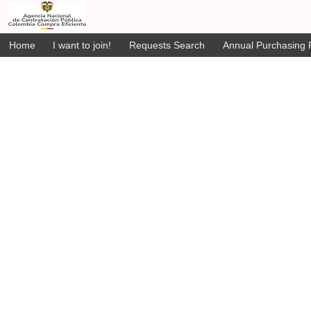
Home
I want to join!
Requests Search
Annual Purchasing P