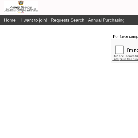
Home
I want to join!
Requests Search
Annual Purchasing Plan P
Por favor comp