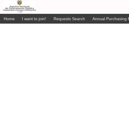
Home
I want to join!
Requests Search
Annual Purchasing P