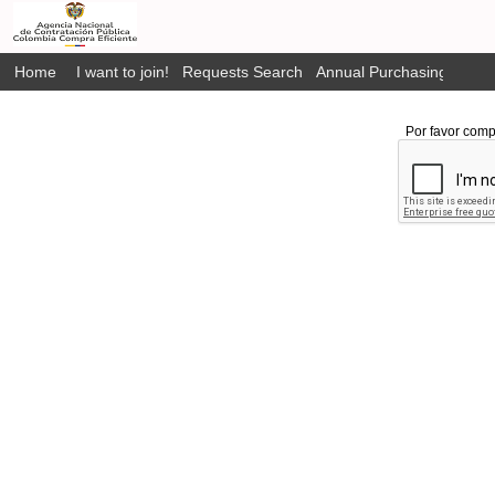
Home
I want to join!
Requests Search
Annual Purchasing Plan P
Por favor comp