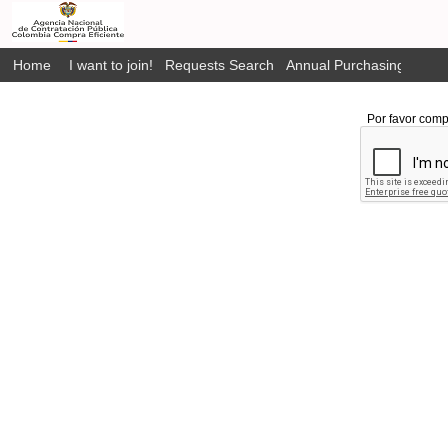
Home
I want to join!
Requests Search
Annual Purchasing Plan P
Por favor comp