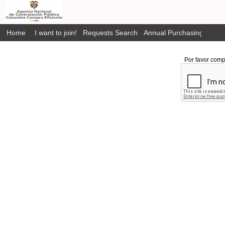
Home
I want to join!
Requests Search
Annual Purchasing Plan P
Por favor comp