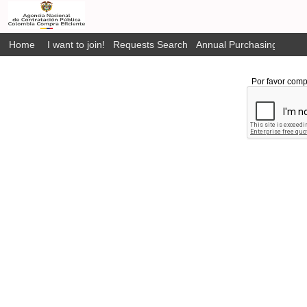
Home
I want to join!
Requests Search
Annual Purchasing Plan P
Por favor comp