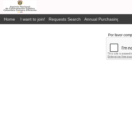
Home
I want to join!
Requests Search
Annual Purchasing Plan P
Por favor comp