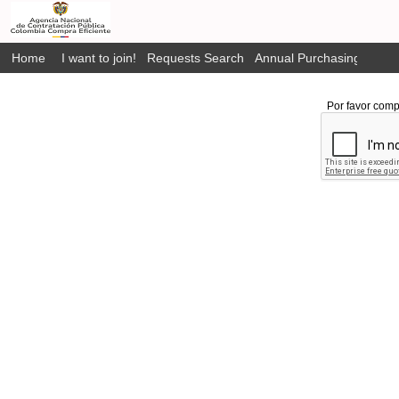
Home
I want to join!
Requests Search
Annual Purchasing Plan P
Por favor comp