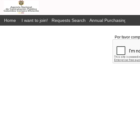
Home
I want to join!
Requests Search
Annual Purchasing Plan P
Por favor comp