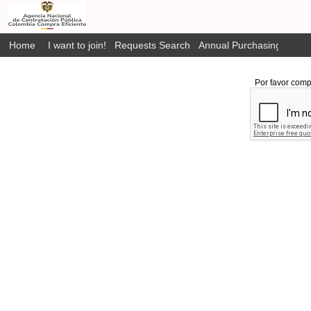
Home
I want to join!
Requests Search
Annual Purchasing Plan P
Por favor comp