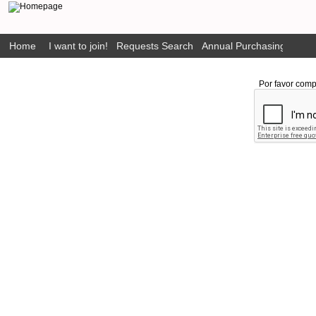
Home
I want to join!
Requests Search
Annual Purchasing Plan P
Por favor comp