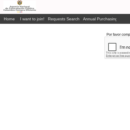
Home
I want to join!
Requests Search
Annual Purchasing Plan P
Por favor comp