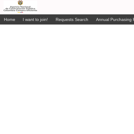
Home
I want to join!
Requests Search
Annual Purchasing P