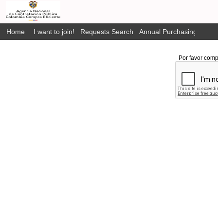
Home
I want to join!
Requests Search
Annual Purchasing Plan P
Por favor comp