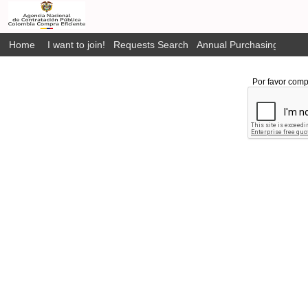
Home
I want to join!
Requests Search
Annual Purchasing Plan P
Por favor comp