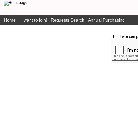
Home
I want to join!
Requests Search
Annual Purchasing Plan P
Por favor comp