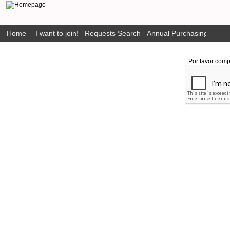
Home
I want to join!
Requests Search
Annual Purchasing Plan P
Por favor comp