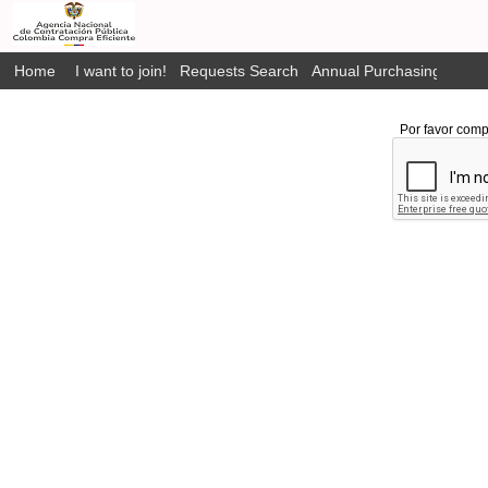
Home
I want to join!
Requests Search
Annual Purchasing Plan P
Por favor comp