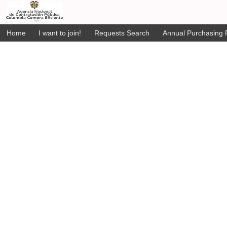
Home
I want to join!
Requests Search
Annual Purchasing P