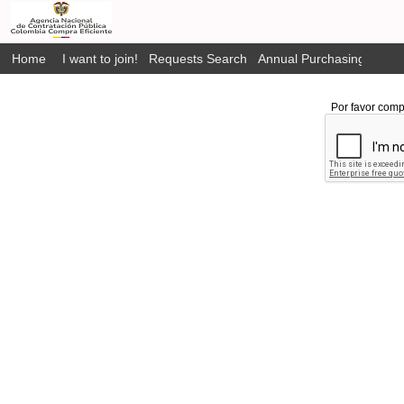
Home
I want to join!
Requests Search
Annual Purchasing Plan P
Por favor comp