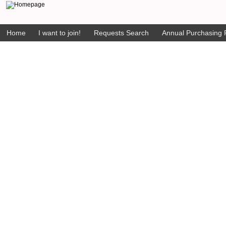
Home
I want to join!
Requests Search
Annual Purchasing P