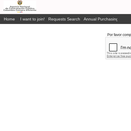
Home
I want to join!
Requests Search
Annual Purchasing Plan P
Por favor comp