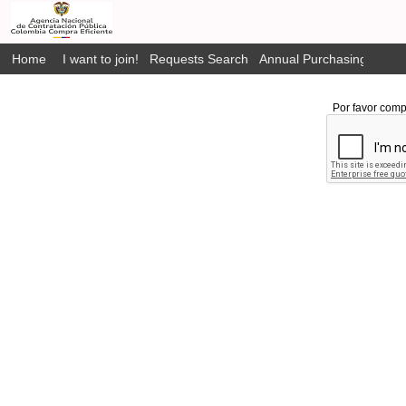
Home
I want to join!
Requests Search
Annual Purchasing Plan P
Por favor comp