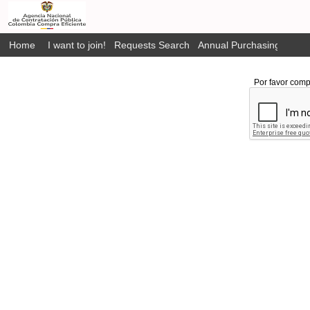
Home
I want to join!
Requests Search
Annual Purchasing Plan P
Por favor comp